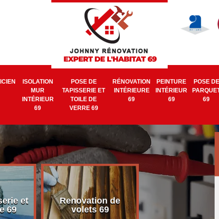
ICIEN
ISOLATION
POSE DE
RÉNOVATION
PEINTURE
POSE D
MUR
TAPISSERIE ET
INTÉRIEURE
INTÉRIEUR
PARQUE
INTÉRIEUR
TOILE DE
69
69
69
69
VERRE 69
erie et
Renovation de
Electricien 6
e 69
volets 69