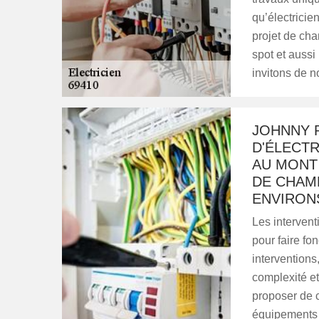
qu’électricie
projet de ch
spot et aussi
invitons de n
JOHNNY 
D'ÉLECTR
AU MONT 
DE CHAM
ENVIRON
Les interventi
pour faire fon
interventions
complexité e
proposer de c
équipements a