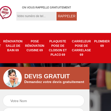
ON VOUS RAPPELLE GRATUITEMENT
E
RÉNOVATION
POSE
PLAQUISTE
CARRELEUR
PLOMBIER
T
SALLE DE
RÉNOVATION
POSE DE
POSE DE
69
BAIN 69
CUISINE 69
CLOISON ET
CARRELAGE
PLACO 69
69
DEVIS GRATUIT
Demandez votre devis gratuitement
Isolation mur
Pose de tapisserie
9
intérieur 69
et toile de verre 69