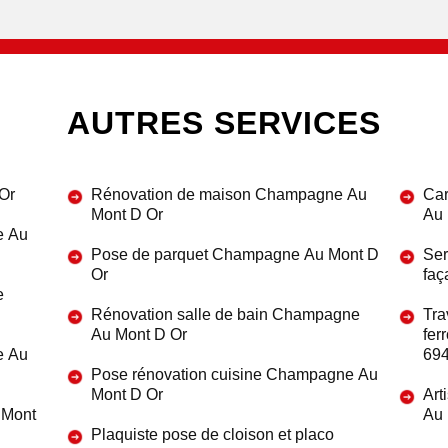
AUTRES SERVICES
Or
Rénovation de maison Champagne Au
Car
Mont D Or
Au 
e Au
Pose de parquet Champagne Au Mont D
Ser
Or
faç
e
Rénovation salle de bain Champagne
Tra
Au Mont D Or
fer
e Au
69
Pose rénovation cuisine Champagne Au
Mont D Or
Art
 Mont
Au 
Plaquiste pose de cloison et placo