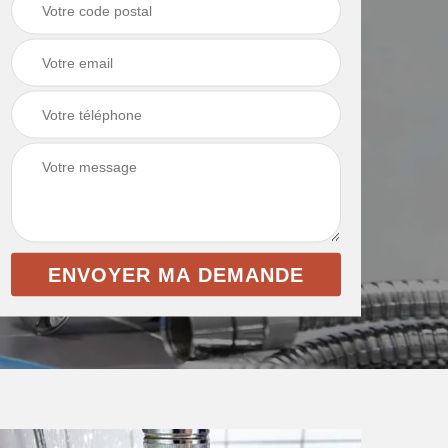
intérieur 69
et toile de verre 69