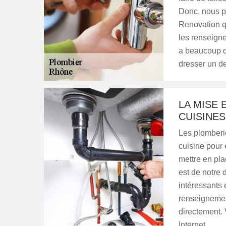
Donc, nous p
Renovation qu
les renseigne
a beaucoup d'
dresser un dev
LA MISE 
CUISINES
Les plomberie
cuisine pour é
mettre en plac
est de notre 
intéressants 
renseignemen
directement. 
Internet.