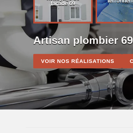
on 69
ferronneri
façade 69
Artisan plombier 6
VOIR NOS RÉALISATIONS