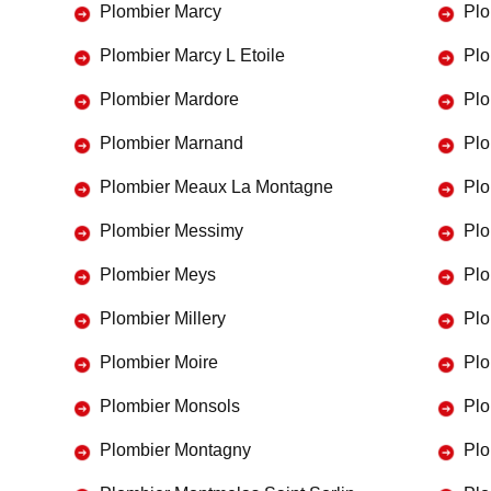
Plombier Marcy
Plo
Plombier Marcy L Etoile
Plo
Plombier Mardore
Plo
Plombier Marnand
Plo
Plombier Meaux La Montagne
Plo
Plombier Messimy
Plo
Plombier Meys
Plo
Plombier Millery
Plo
Plombier Moire
Plo
Plombier Monsols
Plo
Plombier Montagny
Plo