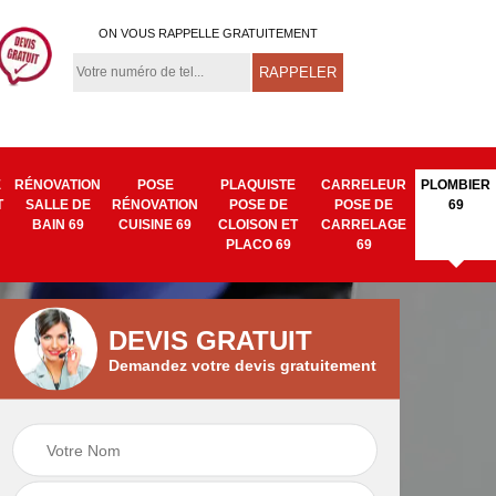
ON VOUS RAPPELLE GRATUITEMENT
E
RÉNOVATION
POSE
PLAQUISTE
CARRELEUR
PLOMBIER
T
SALLE DE
RÉNOVATION
POSE DE
POSE DE
69
BAIN 69
CUISINE 69
CLOISON ET
CARRELAGE
PLACO 69
69
DEVIS GRATUIT
Demandez votre devis gratuitement
Isolation mur
Pose de tapisserie
9