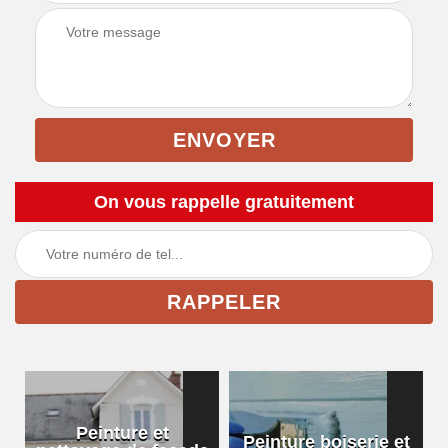
On vous rappelle gratuitement
Peinture et
Peinture boiserie et