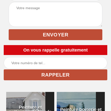
On vous rappelle gratuitement
Peinture et
Peinture boiserie et