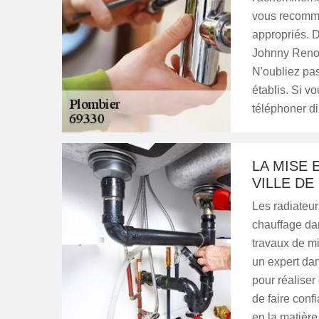
vous recomma
appropriés. 
Johnny Renov
N'oubliez pas
établis. Si v
téléphoner d
LA MISE 
VILLE DE
Les radiateur
chauffage dans
travaux de mi
un expert da
pour réalise
de faire con
en la matière