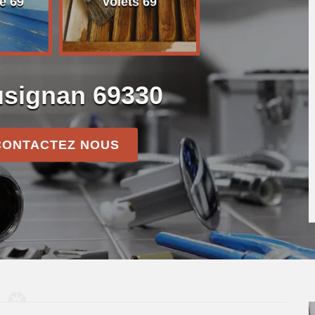
e 69
volets 69
usignan 69330
CONTACTEZ NOUS