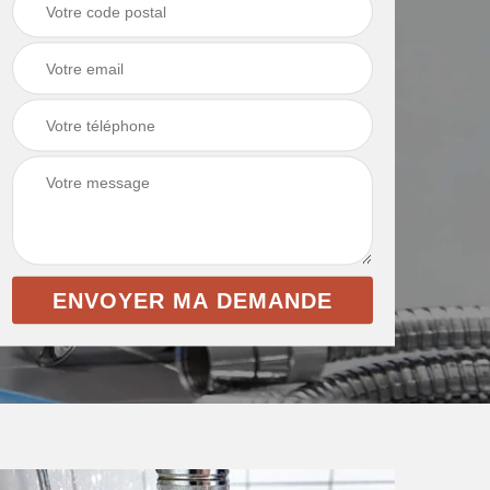
intérieur 69
et toile de verre 69