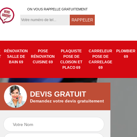
ON VOUS RAPPELLE GRATUITEMENT
E
RÉNOVATION
POSE
PLAQUISTE
CARRELEUR
PLOMBIER
T
SALLE DE
RÉNOVATION
POSE DE
POSE DE
69
BAIN 69
CUISINE 69
CLOISON ET
CARRELAGE
PLACO 69
69
DEVIS GRATUIT
Demandez votre devis gratuitement
Isolation mur
Pose de tapisserie
9