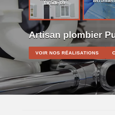
on 69
ferronneri
façade 69
Artisan plombier P
VOIR NOS RÉALISATIONS