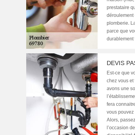
prestataire qu
déroulement e
plomberie. La
parce que vou
durablement v
DEVIS PA
Est-ce que v
chez vous et
avons une so
l’établisseme
fera connaitr
vous pouvez a
Alors, passez
l’occasion de 