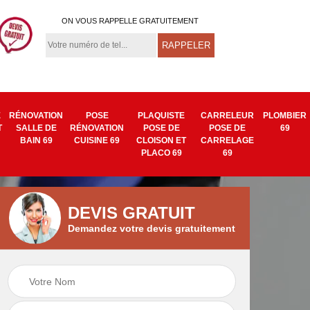
ON VOUS RAPPELLE GRATUITEMENT
E
RÉNOVATION
POSE
PLAQUISTE
CARRELEUR
PLOMBIER
T
SALLE DE
RÉNOVATION
POSE DE
POSE DE
69
BAIN 69
CUISINE 69
CLOISON ET
CARRELAGE
PLACO 69
69
DEVIS GRATUIT
Demandez votre devis gratuitement
Isolation mur
Pose de tapisserie
9
intérieur 69
et toile de verre 69