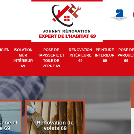
ICIEN
ISOLATION
POSE DE
RÉNOVATION
PEINTURE
POSE D
MUR
TAPISSERIE ET
INTÉRIEURE
INTÉRIEUR
PARQUE
INTÉRIEUR
TOILE DE
69
69
69
69
VERRE 69
erie et
Renovation de
Electricien 6
e 69
volets 69