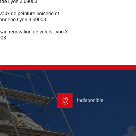
ade Lyon 3 69003
vaux de peinture boiserie et
ronnerie Lyon 3 69003
isan rénovation de volets Lyon 3
003
indisponible