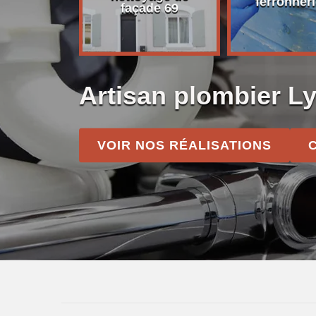
on 69
ferronneri
façade 69
Artisan plombier L
VOIR NOS RÉALISATIONS