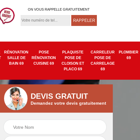
ON VOUS RAPPELLE GRATUITEMENT
E
RÉNOVATION
POSE
PLAQUISTE
CARRELEUR
PLOMBIER
T
SALLE DE
RÉNOVATION
POSE DE
POSE DE
69
BAIN 69
CUISINE 69
CLOISON ET
CARRELAGE
PLACO 69
69
DEVIS GRATUIT
Demandez votre devis gratuitement
Isolation mur
Pose de tapisserie
9