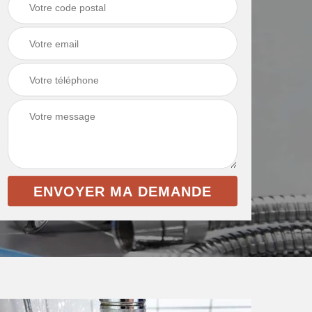
intérieur 69
et toile de verre 69