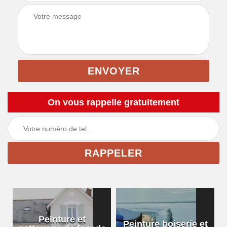
On vous rappelle gratuitement
Peinture et
Peinture boiserie et