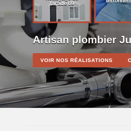
on 69
ferronneri
façade 69
Artisan plombier J
VOIR NOS RÉALISATIONS