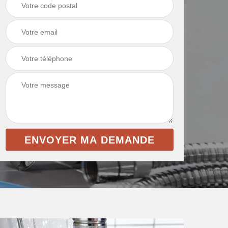
intérieur 69
et toile de verre 69