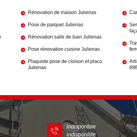
Rénovation de maison Julienas
Car
Pose de parquet Julienas
Ser
faç
e
Rénovation salle de bain Julienas
Tra
Pose rénovation cuisine Julienas
fer
Plaquiste pose de cloison et placo
Art
Julienas
69
indisponible
indisponible