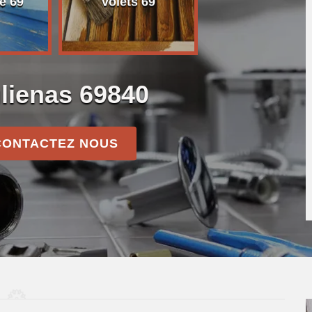
e 69
volets 69
ulienas 69840
CONTACTEZ NOUS