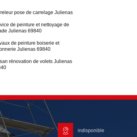
releur pose de carrelage Julienas
vice de peinture et nettoyage de
ade Julienas 69840
vaux de peinture boiserie et
ronnerie Julienas 69840
isan rénovation de volets Julienas
840
indisponible