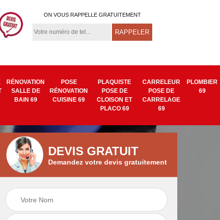
ON VOUS RAPPELLE GRATUITEMENT
E
RÉNOVATION
POSE
PLAQUISTE
CARRELEUR
PLOMBIER
T
SALLE DE
RÉNOVATION
POSE DE
POSE DE
69
BAIN 69
CUISINE 69
CLOISON ET
CARRELAGE
PLACO 69
69
DEVIS GRATUIT
Demandez votre devis gratuitement
Isolation mur
Pose de tapisserie
9