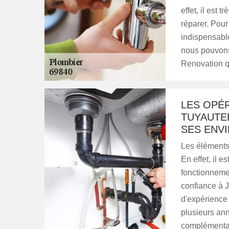
effet, il est 
réparer. Pour 
indispensable
nous pouvons
Renovation q
LES OPÉ
TUYAUTER
SES ENVI
Les éléments 
En effet, il e
fonctionnemen
confiance à 
d'expérience 
plusieurs an
complémentair