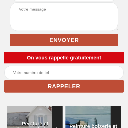
On vous rappelle gratuitement
Peinture et
Peinture boiserie et