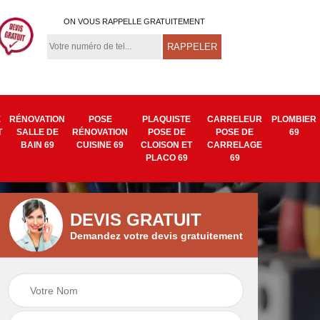
ON VOUS RAPPELLE GRATUITEMENT
E
RÉNOVATION
POSE
PLAQUISTE
CARRELEUR
PLOMBIER
T
SALLE DE
RÉNOVATION
POSE DE
POSE DE
69
BAIN 69
CUISINE 69
CLOISON ET
CARRELAGE
PLACO 69
69
DEVIS GRATUIT
Demandez votre devis gratuitement
Isolation mur
Pose de tapisserie
9