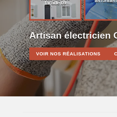
on 69
ferronneri
façade 69
Artisan électricien
VOIR NOS RÉALISATIONS