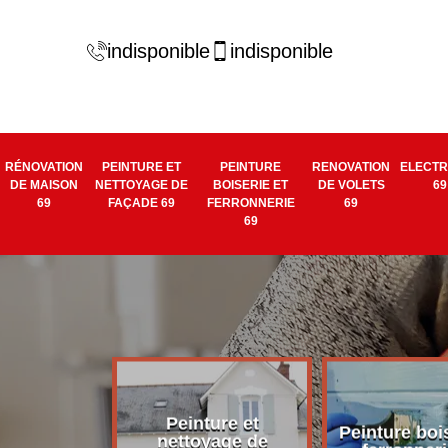
indisponible
indisponible
RÉNOVATION
PEINTURE ET
PEINTURE
RENOVATION
ELECTR
DE MAISON
NETTOYAGE DE
BOISERIE ET
DE VOLETS
69
69
FAÇADE 69
FERRONNERIE
69
69
Peinture et
tion de
Peinture bois
nettoyage de