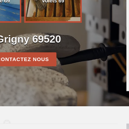
e 69
volets 69
 Grigny 69520
CONTACTEZ NOUS