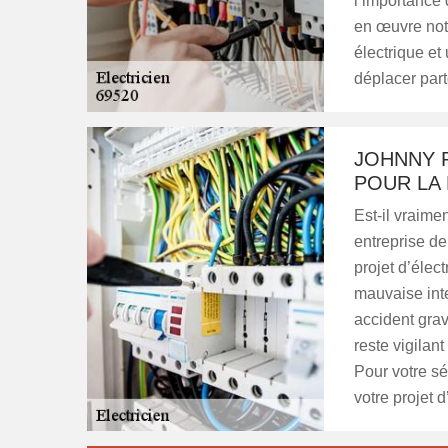
l’importance 
en œuvre not
électrique e
déplacer part
JOHNNY R
POUR LA
Est-il vraim
entreprise de
projet d’élec
mauvaise inte
accident grave
reste vigilan
Pour votre sé
votre projet d