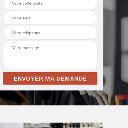
intérieur 69
et toile de verre 69