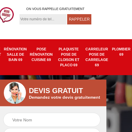
ON VOUS RAPPELLE GRATUITEMENT
E
RÉNOVATION
POSE
PLAQUISTE
CARRELEUR
PLOMBIER
T
SALLE DE
RÉNOVATION
POSE DE
POSE DE
69
BAIN 69
CUISINE 69
CLOISON ET
CARRELAGE
PLACO 69
69
DEVIS GRATUIT
Demandez votre devis gratuitement
Isolation mur
Pose de tapisserie
9