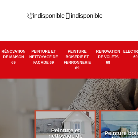
indisponible
indisponible
RÉNOVATION
PEINTURE ET
PEINTURE
RENOVATION
ELECTR
DE MAISON
NETTOYAGE DE
BOISERIE ET
DE VOLETS
69
69
FAÇADE 69
FERRONNERIE
69
69
Peinture et
tion de
Peinture bois
nettoyage de