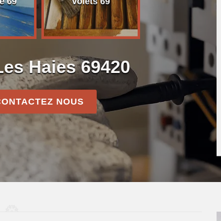
e 69
volets 69
 Les Haies 69420
CONTACTEZ NOUS