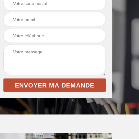
intérieur 69
et toile de verre 69