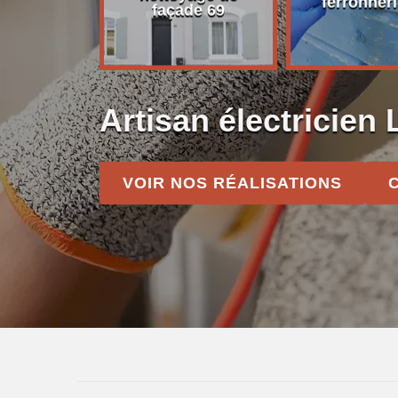
on 69
ferronneri
façade 69
Artisan électricien
VOIR NOS RÉALISATIONS