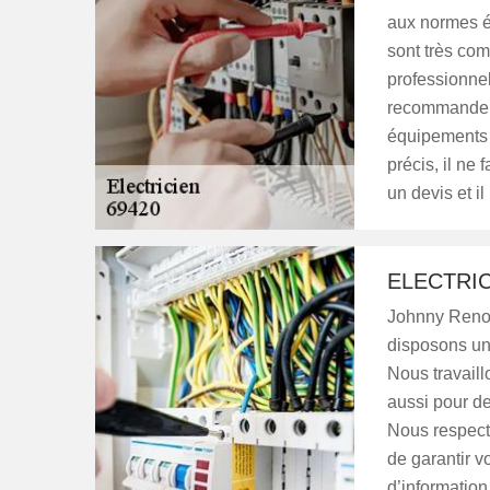
aux normes él
sont très com
professionne
recommander 
équipements 
précis, il ne 
un devis et il
ELECTRIC
Johnny Renov
disposons une
Nous travaill
aussi pour de
Nous respecto
de garantir v
d’information