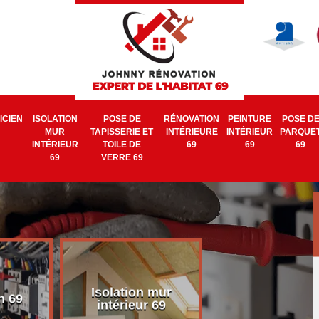
ICIEN
ISOLATION
POSE DE
RÉNOVATION
PEINTURE
POSE D
MUR
TAPISSERIE ET
INTÉRIEURE
INTÉRIEUR
PARQUE
INTÉRIEUR
TOILE DE
69
69
69
69
VERRE 69
Isolation mur
Pose de tapisse
n 69
intérieur 69
et toile de verr