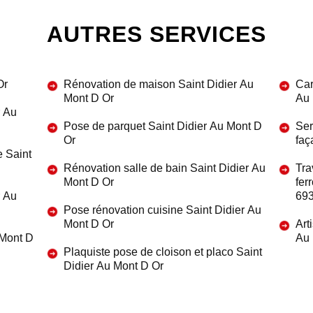
AUTRES SERVICES
Or
Rénovation de maison Saint Didier Au
Car
Mont D Or
Au 
r Au
Pose de parquet Saint Didier Au Mont D
Ser
Or
faç
e Saint
Rénovation salle de bain Saint Didier Au
Tra
Mont D Or
fer
r Au
69
Pose rénovation cuisine Saint Didier Au
Mont D Or
Art
 Mont D
Au 
Plaquiste pose de cloison et placo Saint
Didier Au Mont D Or