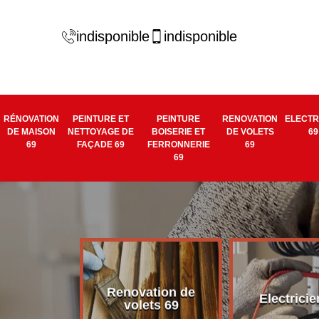
indisponible
indisponible
RÉNOVATION
PEINTURE ET
PEINTURE
RENOVATION
ELECTR
DE MAISON
NETTOYAGE DE
BOISERIE ET
DE VOLETS
69
69
FAÇADE 69
FERRONNERIE
69
69
boiserie et
Renovation de
Electricie
nerie 69
volets 69