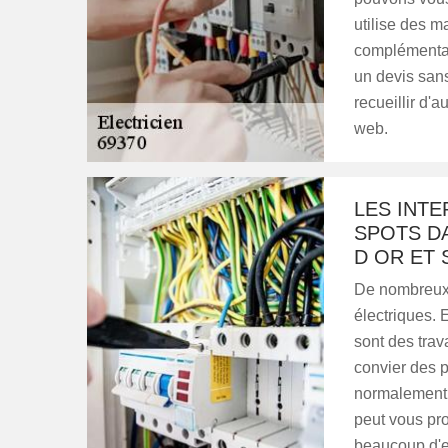
utilise des m
complémentair
un devis sans
recueillir d'a
web.
LES INTE
SPOTS DA
D OR ET 
De nombreux é
électriques. E
sont des trava
convier des p
normalement 
peut vous pro
beaucoup d'ex