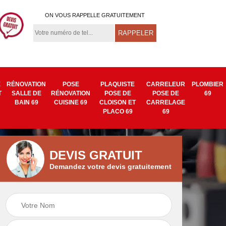
ON VOUS RAPPELLE GRATUITEMENT
E
RÉNOVATION
POSE
PLAQUISTE
CARRELEUR
PLOMBIER
T
SALLE DE
RÉNOVATION
POSE DE
POSE DE
69
BAIN 69
CUISINE 69
CLOISON ET
CARRELAGE
PLACO 69
69
DEVIS GRATUIT
Demandez votre devis gratuitement
rie
Rénovation
Peinture intérieur
e 69
intérieure 69
69