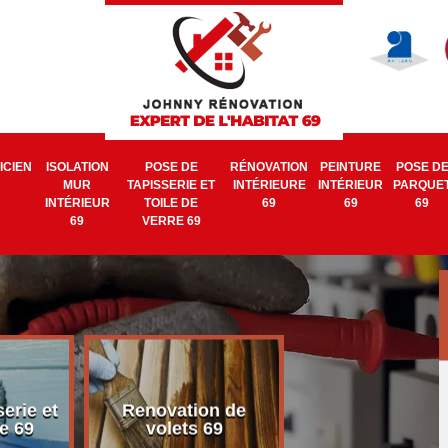
ICIEN
ISOLATION
POSE DE
RÉNOVATION
PEINTURE
POSE D
MUR
TAPISSERIE ET
INTÉRIEURE
INTÉRIEUR
PARQUE
INTÉRIEUR
TOILE DE
69
69
69
69
VERRE 69
erie et
Renovation de
Electricien 6
e 69
volets 69