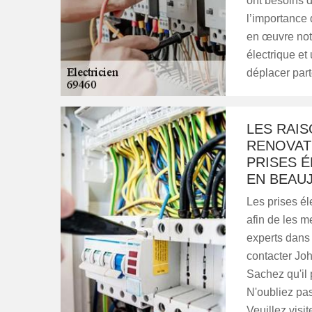
ont besoins d
l’importance 
en œuvre not
électrique e
déplacer par
LES RAIS
RENOVAT
PRISES É
EN BEAUJ
Les prises él
afin de les me
experts dans
contacter Jo
Sachez qu'il 
N'oubliez pas 
Veuillez visit