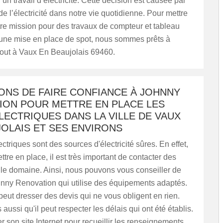
’un travail d’électricité. Cette décision est causée par
de l’électricité dans notre vie quotidienne. Pour mettre
re mission pour des travaux de compteur et tableau
t une mise en place de spot, nous sommes prêts à
tout à Vaux En Beaujolais 69460.
ONS DE FAIRE CONFIANCE À JOHNNY
ION POUR METTRE EN PLACE LES
LECTRIQUES DANS LA VILLE DE VAUX
OLAIS ET SES ENVIRONS
ectriques sont des sources d'électricité sûres. En effet,
ttre en place, il est très important de contacter des
 le domaine. Ainsi, nous pouvons vous conseiller de
hnny Renovation qui utilise des équipements adaptés.
peut dresser des devis qui ne vous obligent en rien.
aussi qu'il peut respecter les délais qui ont été établis.
er son site Internet pour recueillir les renseignements