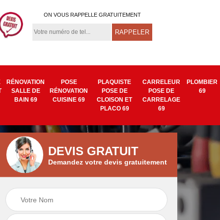
ON VOUS RAPPELLE GRATUITEMENT
E
RÉNOVATION
POSE
PLAQUISTE
CARRELEUR
PLOMBIER
T
SALLE DE
RÉNOVATION
POSE DE
POSE DE
69
BAIN 69
CUISINE 69
CLOISON ET
CARRELAGE
PLACO 69
69
DEVIS GRATUIT
Demandez votre devis gratuitement
Isolation mur
Pose de tapisserie
9
intérieur 69
et toile de verre 69