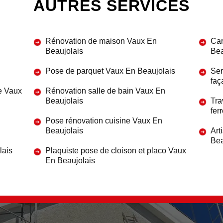
AUTRES SERVICES
Rénovation de maison Vaux En
Car
Beaujolais
Bea
Pose de parquet Vaux En Beaujolais
Ser
faç
re Vaux
Rénovation salle de bain Vaux En
Beaujolais
Tra
fer
Pose rénovation cuisine Vaux En
Beaujolais
Art
Bea
lais
Plaquiste pose de cloison et placo Vaux
En Beaujolais