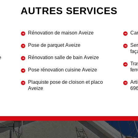
AUTRES SERVICES
Rénovation de maison Aveize
Car
Pose de parquet Aveize
Ser
faç
e
Rénovation salle de bain Aveize
Tra
Pose rénovation cuisine Aveize
fer
Plaquiste pose de cloison et placo
Art
Aveize
69