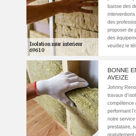
baisse des d
interventions 
des professio
proposer de p
des équipemen
veuillez le t
BONNE E
AVEIZE
Johnny Renova
travaux d’is
compétence a
performant l’i
notre service 
prestataire,
gratuitement 