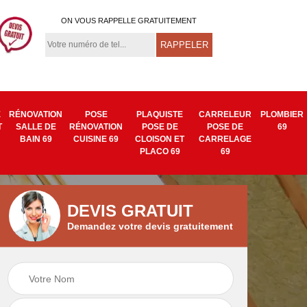
ON VOUS RAPPELLE GRATUITEMENT
E
RÉNOVATION
POSE
PLAQUISTE
CARRELEUR
PLOMBIER
T
SALLE DE
RÉNOVATION
POSE DE
POSE DE
69
BAIN 69
CUISINE 69
CLOISON ET
CARRELAGE
PLACO 69
69
DEVIS GRATUIT
Demandez votre devis gratuitement
Isolation mur
Pose de tapisserie
9
intérieur 69
et toile de verre 69