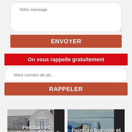
On vous rappelle gratuitement
Peinture et
Peinture boiserie et