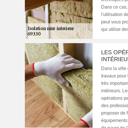
Dans ce cas, 
l'utilisation 
peut vous pr
qui utilise d
LES OPÉR
INTÉRIEU
Dans la ville
travaux pour 
très importan
intérieurs. L
opérations peu
des professi
proposer de f
équipements a
de payer de l