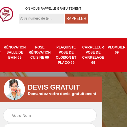
ON VOUS RAPPELLE GRATUITEMENT
E
RÉNOVATION
POSE
PLAQUISTE
CARRELEUR
PLOMBIER
T
SALLE DE
RÉNOVATION
POSE DE
POSE DE
69
BAIN 69
CUISINE 69
CLOISON ET
CARRELAGE
PLACO 69
69
DEVIS GRATUIT
Demandez votre devis gratuitement
Isolation mur
Pose de tapisserie
9
intérieur 69
et toile de verre 69