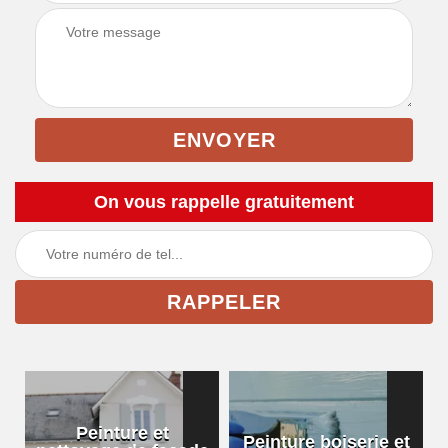
On vous rappelle gratuitement
Peinture et
Peinture boiserie et