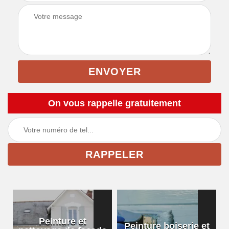
On vous rappelle gratuitement
Peinture et
Peinture boiserie et