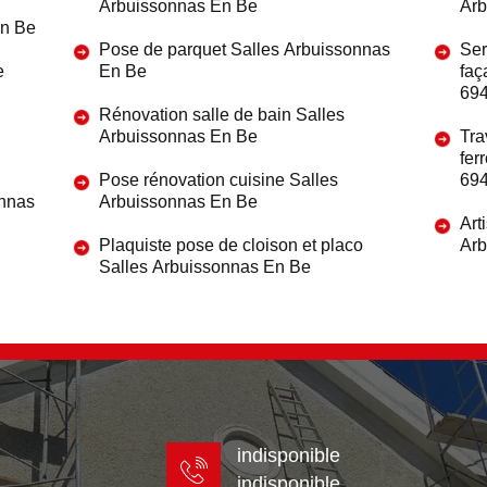
Arbuissonnas En Be
Arb
En Be
Pose de parquet Salles Arbuissonnas
Ser
e
En Be
faç
69
Rénovation salle de bain Salles
Arbuissonnas En Be
Tra
fer
Pose rénovation cuisine Salles
69
onnas
Arbuissonnas En Be
Art
Plaquiste pose de cloison et placo
Arb
Salles Arbuissonnas En Be
indisponible
indisponible