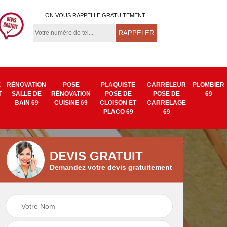
ON VOUS RAPPELLE GRATUITEMENT
E
RÉNOVATION
POSE
PLAQUISTE
CARRELEUR
PLOMBIER
T
SALLE DE
RÉNOVATION
POSE DE
POSE DE
69
BAIN 69
CUISINE 69
CLOISON ET
CARRELAGE
PLACO 69
69
DEVIS GRATUIT
Demandez votre devis gratuitement
Isolation mur
Pose de tapisserie
9
intérieur 69
et toile de verre 69