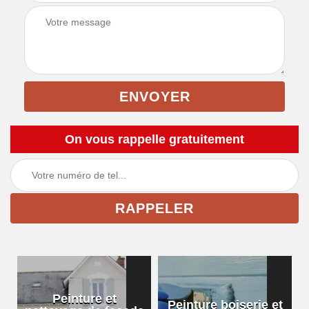
On vous rappelle gratuitement
Peinture et
Peinture boiserie et