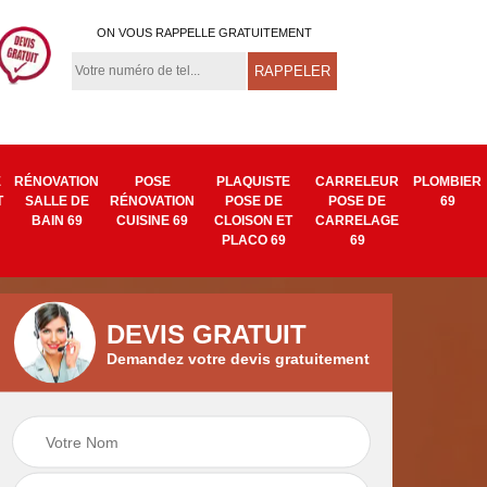
ON VOUS RAPPELLE GRATUITEMENT
E
RÉNOVATION
POSE
PLAQUISTE
CARRELEUR
PLOMBIER
T
SALLE DE
RÉNOVATION
POSE DE
POSE DE
69
BAIN 69
CUISINE 69
CLOISON ET
CARRELAGE
PLACO 69
69
DEVIS GRATUIT
Demandez votre devis gratuitement
Isolation mur
Pose de tapisserie
9
intérieur 69
et toile de verre 69