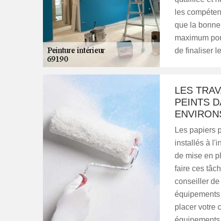
les compéten
que la bonne 
maximum pour 
de finaliser l
LES TRAV
PEINTS D
ENVIRON
Les papiers 
installés à l'
de mise en pl
faire ces tâc
conseiller de
équipements 
placer votre 
équipements a