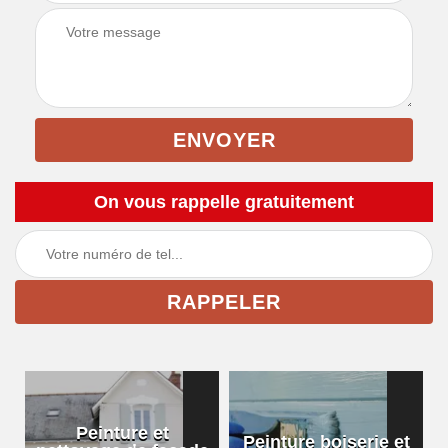
On vous rappelle gratuitement
Peinture et
Peinture boiserie et