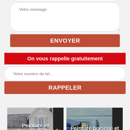
On vous rappelle gratuitement
Peinture et
Peinture boiserie et