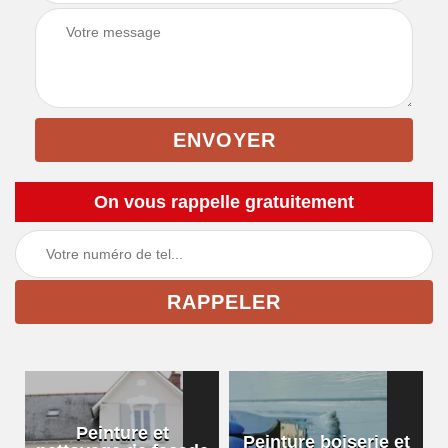
On vous rappelle gratuitement
Peinture et
Peinture boiserie et