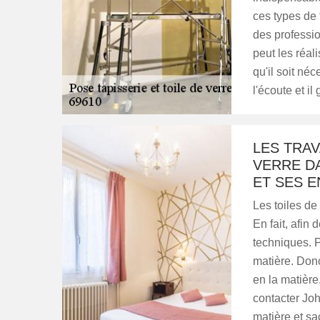
ces types de 
des professi
peut les réal
qu'il soit né
l'écoute et il
LES TRAV
VERRE DA
ET SES 
Les toiles de
En fait, afin 
techniques. P
matière. Don
en la matière
contacter Jo
matière et sa