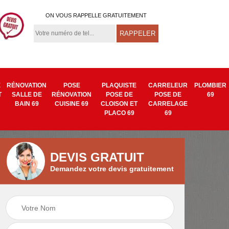
ON VOUS RAPPELLE GRATUITEMENT
E
RÉNOVATION
POSE
PLAQUISTE
CARRELEUR
PLOMBIER
T
SALLE DE
RÉNOVATION
POSE DE
POSE DE
69
BAIN 69
CUISINE 69
CLOISON ET
CARRELAGE
PLACO 69
69
DEVIS GRATUIT
Demandez votre devis gratuitement
Isolation mur
Pose de tapisserie
9
intérieur 69
et toile de verre 69