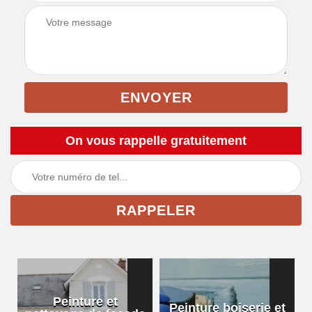
On vous rappelle gratuitement
Peinture et
Peinture boiserie et