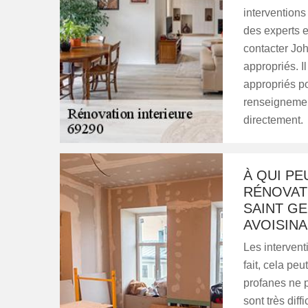
interventions 
des experts 
contacter Jo
appropriés. I
appropriés po
renseignemen
directement.
À QUI PE
RÉNOVATI
SAINT GE
AVOISINA
Les intervent
fait, cela pe
profanes ne p
sont très di