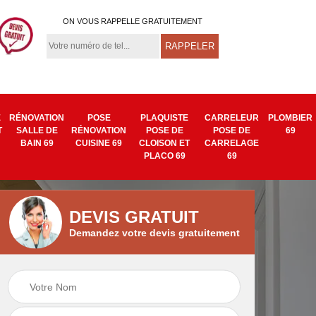
ON VOUS RAPPELLE GRATUITEMENT
E
RÉNOVATION
POSE
PLAQUISTE
CARRELEUR
PLOMBIER
T
SALLE DE
RÉNOVATION
POSE DE
POSE DE
69
BAIN 69
CUISINE 69
CLOISON ET
CARRELAGE
PLACO 69
69
DEVIS GRATUIT
Demandez votre devis gratuitement
Isolation mur
Pose de tapisserie
9
intérieur 69
et toile de verre 69