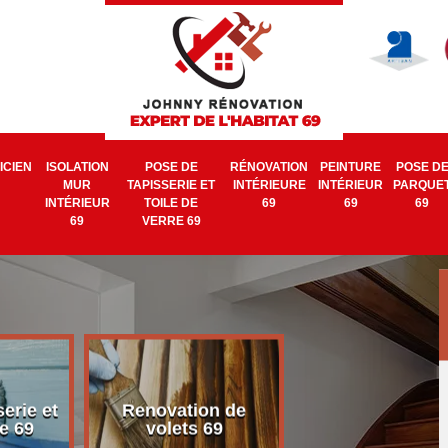
ICIEN
ISOLATION
POSE DE
RÉNOVATION
PEINTURE
POSE D
MUR
TAPISSERIE ET
INTÉRIEURE
INTÉRIEUR
PARQUE
INTÉRIEUR
TOILE DE
69
69
69
69
VERRE 69
erie et
Renovation de
Electricien 6
e 69
volets 69