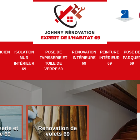
ICIEN
ISOLATION
POSE DE
RÉNOVATION
PEINTURE
POSE D
MUR
TAPISSERIE ET
INTÉRIEURE
INTÉRIEUR
PARQUE
INTÉRIEUR
TOILE DE
69
69
69
69
VERRE 69
erie et
Renovation de
Electricien 6
e 69
volets 69