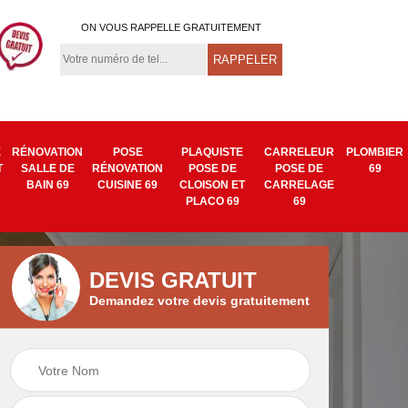
ON VOUS RAPPELLE GRATUITEMENT
E
RÉNOVATION
POSE
PLAQUISTE
CARRELEUR
PLOMBIER
T
SALLE DE
RÉNOVATION
POSE DE
POSE DE
69
BAIN 69
CUISINE 69
CLOISON ET
CARRELAGE
PLACO 69
69
DEVIS GRATUIT
Demandez votre devis gratuitement
Isolation mur
Pose de tapisserie
9
intérieur 69
et toile de verre 69