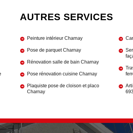
AUTRES SERVICES
Peinture intérieur Charnay
Car
Pose de parquet Charnay
Ser
faç
Rénovation salle de bain Charnay
Tra
e
Pose rénovation cuisine Charnay
fer
Plaquiste pose de cloison et placo
Art
Charnay
69