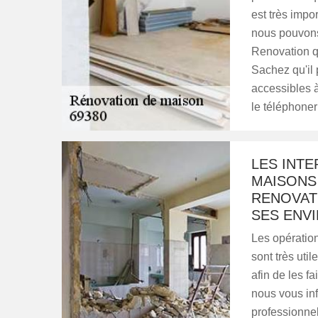
est très impo
nous pouvons
Renovation qu
Sachez qu'il 
accessibles à
le téléphoner
LES INT
MAISONS
RENOVATI
SES ENV
Les opératio
sont très uti
afin de les f
nous vous inf
professionnel