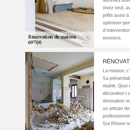
sommes ouver
vivez seul, 
prêts aussi à
optimiser per
d’interventio
environs.
RÉNOVAT
La maison, c’
Sa présentati
réalité. Quo
décoration t 
rénovation v
un artisan do
professionnel 
Sur Rhone not