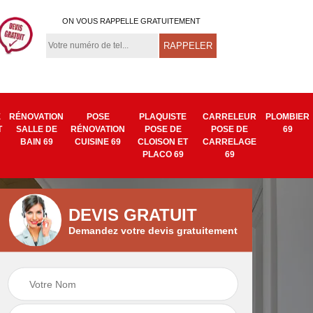
ON VOUS RAPPELLE GRATUITEMENT
E
RÉNOVATION
POSE
PLAQUISTE
CARRELEUR
PLOMBIER
T
SALLE DE
RÉNOVATION
POSE DE
POSE DE
69
BAIN 69
CUISINE 69
CLOISON ET
CARRELAGE
PLACO 69
69
DEVIS GRATUIT
Demandez votre devis gratuitement
Isolation mur
Pose de tapisserie
9
intérieur 69
et toile de verre 69