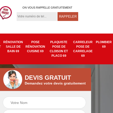
ON VOUS RAPPELLE GRATUITEMENT
E
RÉNOVATION
POSE
PLAQUISTE
CARRELEUR
PLOMBIER
T
SALLE DE
RÉNOVATION
POSE DE
POSE DE
69
BAIN 69
CUISINE 69
CLOISON ET
CARRELAGE
PLACO 69
69
DEVIS GRATUIT
Demandez votre devis gratuitement
Isolation mur
Pose de tapisserie
9
intérieur 69
et toile de verre 69