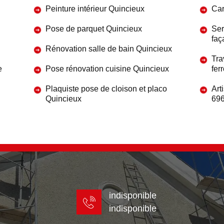
Peinture intérieur Quincieux
Car
Pose de parquet Quincieux
Ser
faç
Rénovation salle de bain Quincieux
Tra
e
Pose rénovation cuisine Quincieux
fer
Plaquiste pose de cloison et placo
Art
Quincieux
69
indisponible
indisponible