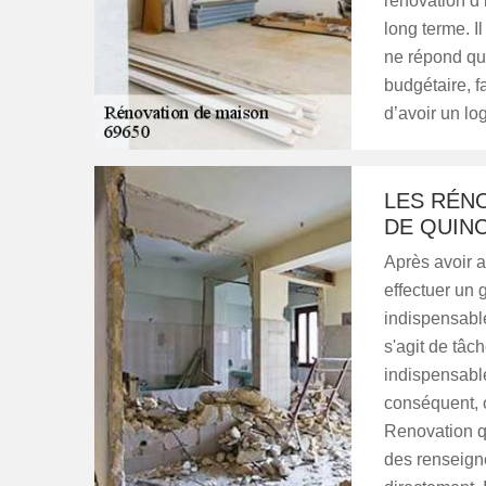
rénovation d’
long terme. Il
ne répond qu’
budgétaire, f
d’avoir un l
LES RÉNO
DE QUINC
Après avoir a
effectuer un 
indispensable
s'agit de tâch
indispensable
conséquent, 
Renovation q
des renseign