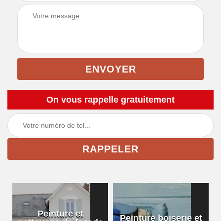
On vous rappelle gratuitement
Peinture et
Peinture boiserie et