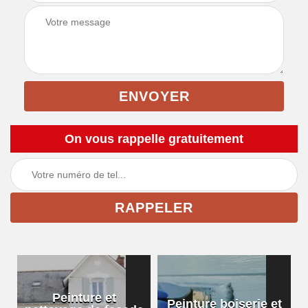
On vous rappelle gratuitement
Peinture et
Peinture boiserie et