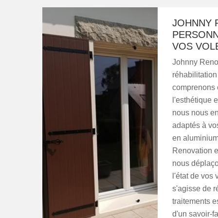
JOHNNY 
PERSONNA
VOS VOL
Johnny Renova
réhabilitati
comprenons c
l'esthétique 
nous nous en
adaptés à vos
en aluminium
Renovation es
nous déplaço
l'état de vos 
s'agisse de 
traitements 
d'un savoir-f