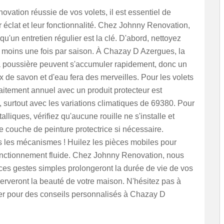
ovation réussie de vos volets, il est essentiel de
r éclat et leur fonctionnalité. Chez Johnny Renovation,
u'un entretien régulier est la clé. D'abord, nettoyez
 moins une fois par saison. À Chazay D Azergues, la
la poussière peuvent s'accumuler rapidement, donc un
de savon et d'eau fera des merveilles. Pour les volets
raitement annuel avec un produit protecteur est
surtout avec les variations climatiques de 69380. Pour
alliques, vérifiez qu'aucune rouille ne s'installe et
 couche de peinture protectrice si nécessaire.
s les mécanismes ! Huilez les pièces mobiles pour
onctionnement fluide. Chez Johnny Renovation, nous
ces gestes simples prolongeront la durée de vie de vos
serveront la beauté de votre maison. N'hésitez pas à
er pour des conseils personnalisés à Chazay D