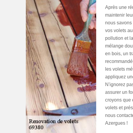
Après une rén
maintenir leu
nous savons q
vos volets au
pollution et 
mélange doux 
en bois, un t
recommandé, 
les volets mét
appliquez une
N'ignorez pa
assurer un f
croyons que 
volets et pré
nous contact
Azergues !