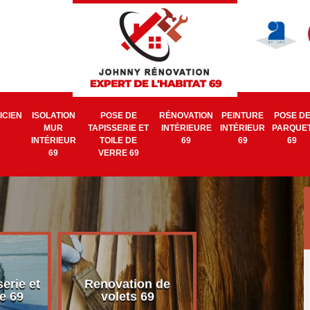
ICIEN
ISOLATION
POSE DE
RÉNOVATION
PEINTURE
POSE D
MUR
TAPISSERIE ET
INTÉRIEURE
INTÉRIEUR
PARQUE
INTÉRIEUR
TOILE DE
69
69
69
69
VERRE 69
erie et
Renovation de
Electricien 6
e 69
volets 69