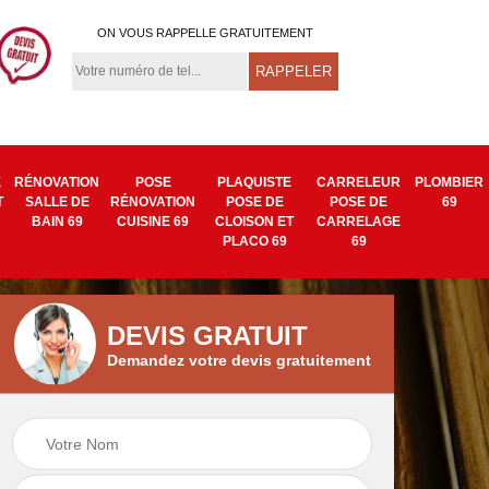
ON VOUS RAPPELLE GRATUITEMENT
E
RÉNOVATION
POSE
PLAQUISTE
CARRELEUR
PLOMBIER
T
SALLE DE
RÉNOVATION
POSE DE
POSE DE
69
BAIN 69
CUISINE 69
CLOISON ET
CARRELAGE
PLACO 69
69
DEVIS GRATUIT
Demandez votre devis gratuitement
Isolation mur
Pose de tapisserie
9
intérieur 69
et toile de verre 69