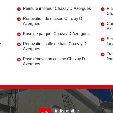
Peinture intérieur Chazay D Azergues
Pla
Ch
Rénovation de maison Chazay D
Azergues
Car
Az
Pose de parquet Chazay D Azergues
Ser
e
Rénovation salle de bain Chazay D
faç
Azergues
Tra
Pose rénovation cuisine Chazay D
fer
Azergues
indisponible