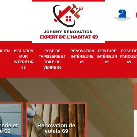
ICIEN
ISOLATION
POSE DE
RÉNOVATION
PEINTURE
POSE D
MUR
TAPISSERIE ET
INTÉRIEURE
INTÉRIEUR
PARQUE
INTÉRIEUR
TOILE DE
69
69
69
69
VERRE 69
erie et
Renovation de
Electricien 6
e 69
volets 69