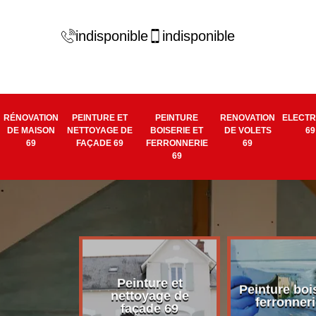
indisponible
indisponible
RÉNOVATION
PEINTURE ET
PEINTURE
RENOVATION
ELECTR
DE MAISON
NETTOYAGE DE
BOISERIE ET
DE VOLETS
69
69
FAÇADE 69
FERRONNERIE
69
69
Peinture et
tion de
Peinture bois
nettoyage de
on 69
ferronneri
façade 69