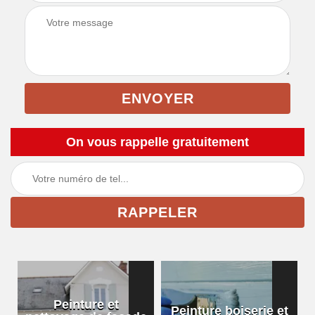
On vous rappelle gratuitement
Peinture et
Peinture boiserie et