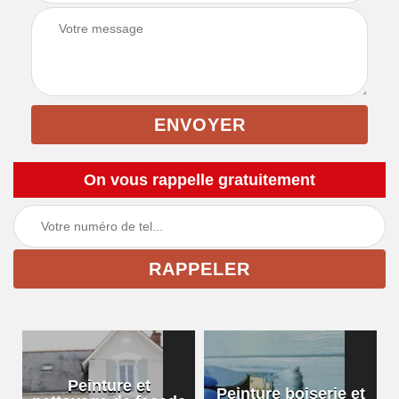
On vous rappelle gratuitement
Peinture et
Peinture boiserie et